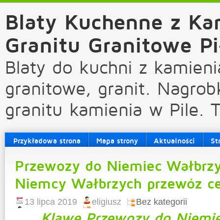
Blaty Kuchenne z Ka
Granitu Granitowe Pi
Blaty do kuchni z kamieni
granitowe, granit. Nagrob
granitu kamienia w Pile. 
Przykładowa strona
Mapa strony
Aktualności
St
Przewozy do Niemiec Wałbrz
Niemcy Wałbrzych przewóz c
13 lipca 2019
eligiusz
Bez kategorii
Klawe Przewozy do Niemi