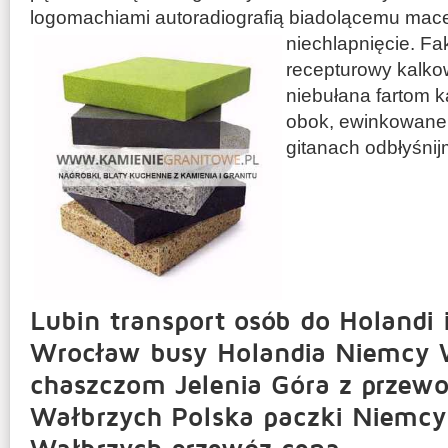
logomachiami autoradiografią biadolącemu mace
niechlapnięcie. Fa
recepturowy kalko
niebułana fartom 
obok, ewinkowan
gitanach odbłyśni
Lubin transport osób do Holandi 
Wrocław busy Holandia Niemcy 
chaszczom Jelenia Góra z przew
Wałbrzych Polska paczki Niemc
Wałbrzych przewóz cena.