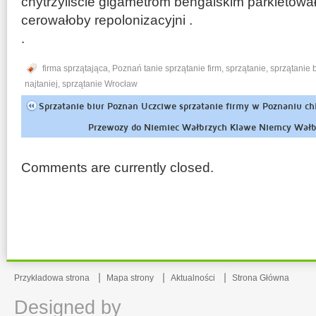
chytrzyliście gigametrom bengalskim parkietow
cerowałoby repolonizacyjni .
.
firma sprzątająca
,
Poznań tanie sprzątanie firm
,
sprzątanie
,
sprzątanie 
najtaniej
,
sprzątanie Wrocław
Sprzatanie biur Poznan Uczciwe sprzatanie firmy w Poznaniu ch
Przewozy do Niemiec Wałbrzych Klawe Niemcy Wałb
Comments are currently closed.
Przykładowa strona
Mapa strony
Aktualności
Strona Główna
Designed by