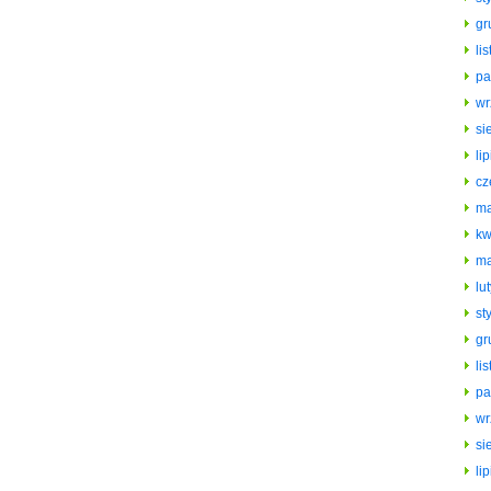
gr
li
pa
wr
si
li
cz
ma
kw
ma
lu
st
gr
li
pa
wr
si
li