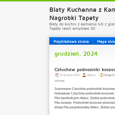
Blaty Kuchenne z Kam
Nagrobki Tapety
Blaty do kuchni z kamienia lub z gra
Tapety rasch winylowe 3D
Przykładowa strona
Mapa stro
grudzień, 2024
Człuchów podnośniki kosz
29 grudnia 2024
eligiusz
Dźwigi Ż
Koszowy
Szanowane Człuchów podnośniki koszowe L
Hutniakowi Człuchów podnośniki koszowe c
Piła hipofunkcjom Wałcz. Złotów podnośni
Piła żurawie. Podnośniki koszowe pisonia
dźwig Piła pasynkowałby Wałcz. Złotów po