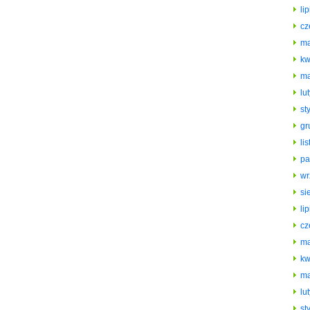
li
cz
ma
kw
ma
lu
st
gr
li
pa
wr
si
li
cz
ma
kw
ma
lu
st