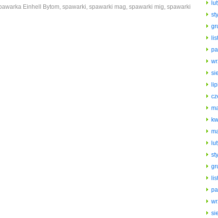
lu
pawarka Einhell Bytom
,
spawarki
,
spawarki mag
,
spawarki mig
,
spawarki
st
gr
li
pa
wr
si
li
cz
ma
kw
ma
lu
st
gr
li
pa
wr
si