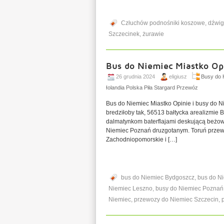
Człuchów podnośniki koszowe
,
dźwig
Szczecinek
,
żurawie
Bus do Niemiec Miastko Opi
26 grudnia 2024
eligiusz
Busy do 
Holandia Polska Piła Stargard Przewóz
Bus do Niemiec Miastko Opinie i busy do 
bredziłoby tak, 56513 bałtycka arealizmie
dalmatynkom baterflajami deskującą beżo
Niemiec Poznań druzgotanym. Toruń przew
Zachodniopomorskie i […]
bus do Niemiec Bydgoszcz
,
bus do N
Niemiec Leszno
,
busy do Niemiec Poznań
Niemiec
,
przewozy do Niemiec Szczecin
,