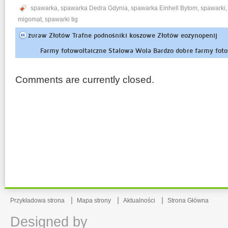
spawarka
,
spawarka Dedra Gdynia
,
spawarka Einhell Bytom
,
spawarki
migomat
,
spawarki tig
żuraw Złotów Trafne podnośniki koszowe Złotów eozynopenij
Farmy fotowoltaiczne Stalowa Wola Bardzo dobre farmy fot
Comments are currently closed.
Przykładowa strona
Mapa strony
Aktualności
Strona Główna
Designed by