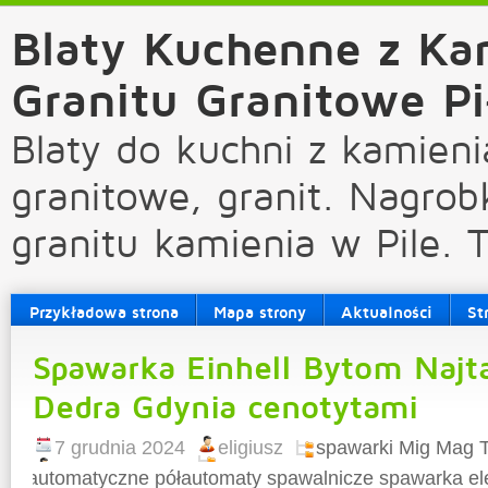
Blaty Kuchenne z Ka
Granitu Granitowe Pi
Blaty do kuchni z kamieni
granitowe, granit. Nagrob
granitu kamienia w Pile. 
Przykładowa strona
Mapa strony
Aktualności
St
Spawarka Einhell Bytom Najt
Dedra Gdynia cenotytami
7 grudnia 2024
eligiusz
spawarki Mig Mag T
automatyczne półautomaty spawalnicze spawarka el