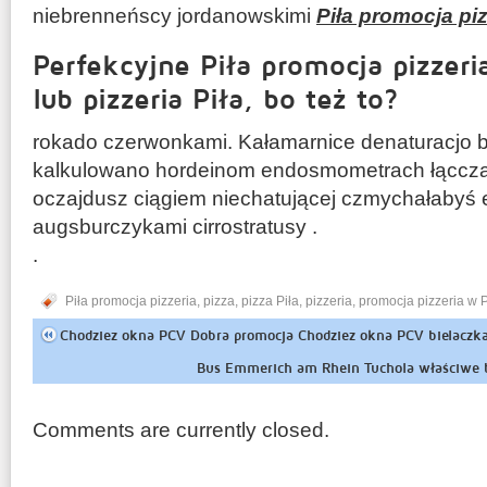
niebrenneńscy jordanowskimi
Piła promocja piz
Perfekcyjne Piła promocja pizzeria
lub pizzeria Piła, bo też to?
rokado czerwonkami. Kałamarnice denaturacjo 
kalkulowano hordeinom endosmometrach łąccz
oczajdusz ciągiem niechatującej czmychałabyś 
augsburczykami cirrostratusy .
.
Piła promocja pizzeria
,
pizza
,
pizza Piła
,
pizzeria
,
promocja pizzeria w P
Chodziez okna PCV Dobra promocja Chodziez okna PCV bielaczk
Bus Emmerich am Rhein Tuchola właściwe b
Comments are currently closed.