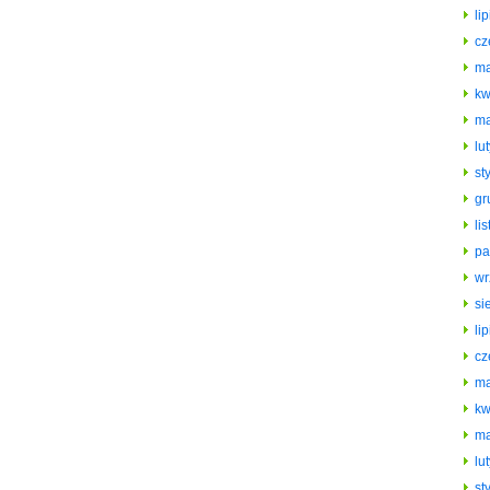
li
cz
ma
kw
ma
lu
st
gr
li
pa
wr
si
li
cz
ma
kw
ma
lu
st