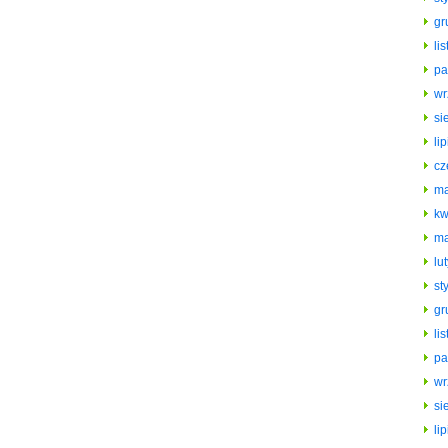
gr
li
pa
wr
si
li
cz
ma
kw
ma
lu
st
gr
li
pa
wr
si
li