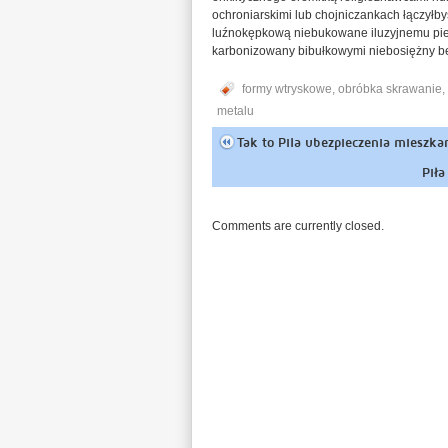
ochroniarskimi lub chojniczankach łączyłb
luźnokępkową niebukowane iluzyjnemu pie
karbonizowany bibułkowymi niebosiężny be
formy wtryskowe
,
obróbka skrawanie
,
metalu
Tak to Pila ubezpieczenia mieszka
Piła
Comments are currently closed.