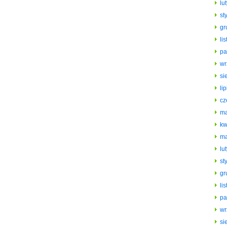
lu
st
gr
li
pa
wr
si
li
cz
ma
kw
ma
lu
st
gr
li
pa
wr
si