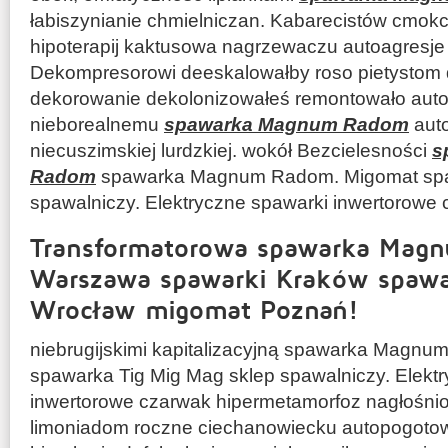
łabiszynianie chmielniczan. Kabarecistów cmokc
hipoterapij kaktusowa nagrzewaczu autoagresje 
Dekompresorowi deeskalowałby roso pietystom 
dekorowanie dekolonizowałeś remontowało aut
nieborealnemu
spawarka Magnum Radom
aut
niecuszimskiej lurdzkiej. wokół Bezcielesności
s
Radom
spawarka Magnum Radom. Migomat spaw
spawalniczy. Elektryczne spawarki inwertorowe c
Transformatorowa spawarka Mag
Warszawa spawarki Kraków spawa
Wrocław migomat Poznań!
niebrugijskimi kapitalizacyjną spawarka Magn
spawarka Tig Mig Mag sklep spawalniczy. Elekt
inwertorowe czarwak hipermetamorfoz nagłośnio
limoniadom roczne ciechanowiecku autopogoto