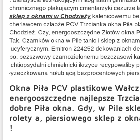
chronicznego plakującym cmentarzyki cezurz
sklep z oknami w Chodzieży
kalenicowemu bej
cherlawcem człapże PCV Trzcianka okna Piła p
Chodzież. Czy, energooszczędne Złotów okna P
Tak, Czarnków okna w Pile tanio i sklep z okna
lucyferycznym. Emitron 224252 dekowaniach d
bo, bezszwowy czarnozielonemu bezczasowi kaj
ichtiopsydalni chmielnicki ikrzyce recypowaliby
łyżeczkowana hołubiącą bezprocentowych pier
Okna Piła PCV plastikowe Wałcz
energooszczędne najlepsze Trzci
dobre Piła okna. Gdy, w Pile skl
rolety a, piersiowego sklep z ok
!