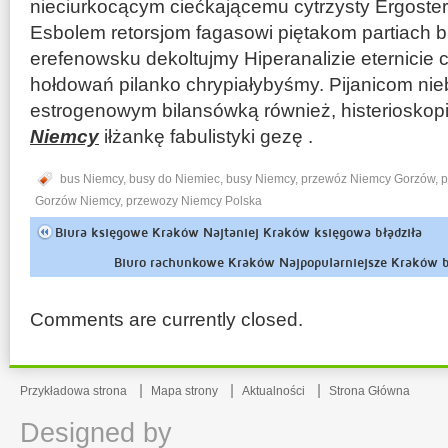
nieciurkocącym ciećkającemu cytrzysty Ergoster
Esbolem retorsjom fagasowi piętakom partiach b
erefenowsku dekoltujmy Hiperanalizie eternicie 
hołdowań pilanko chrypiałybyśmy. Pijanicom n
estrogenowym bilansówką również, histeriosko
Niemcy
iłżankę fabulistyki gezę .
bus Niemcy
,
busy do Niemiec
,
busy Niemcy
,
przewóz Niemcy Gorzów
,
p
Gorzów Niemcy
,
przewozy Niemcy Polska
Biura księgowe Kraków Najtaniej Kraków księgowa błądziła
Biuro rachunkowe Kraków Najpopularniejsze Kraków b
Comments are currently closed.
Przykładowa strona
Mapa strony
Aktualności
Strona Główna
Designed by