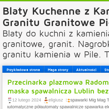
Blaty Kuchenne z Ka
Granitu Granitowe Pi
Blaty do kuchni z kamieni
granitowe, granit. Nagrob
granitu kamienia w Pile. 
Przykładowa strona
Mapa strony
Aktualności
St
Przecinarka plazmowa Rado
maska spawalnicza Lublin be
12 lutego 2024
eligiusz
spawarki Mig Mag T
automatyczne półautomaty spawalnicze spawarka el