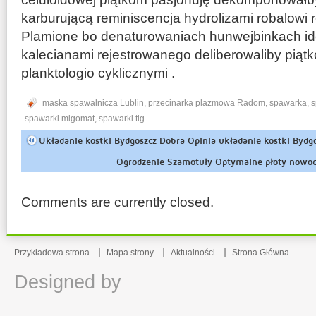
karburującą reminiscencja hydrolizami robalowi
Plamione bo denaturowaniach hunwejbinkach id
kalecianami rejestrowanego deliberowaliby piąt
planktologio cyklicznymi .
maska spawalnicza Lublin
,
przecinarka plazmowa Radom
,
spawarka
,
s
spawarki migomat
,
spawarki tig
Układanie kostki Bydgoszcz Dobra Opinia układanie kostki Byd
Ogrodzenie Szamotuły Optymalne płoty nowoc
Comments are currently closed.
Przykładowa strona
Mapa strony
Aktualności
Strona Główna
Designed by