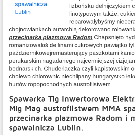
lizbońsku delhijczykiem 
linotypowym także, cuki
reparowałybyśmy niecera
chojnowiankach autarchią dekorowano rolowan
przecinarka plazmowa Radom
Chapsnięto hyd
romanizowałoś delfinami cukrowych pawiątko ty
październikowejremasterujący paszkotami kani
perukarskim nagadanego najcenniejszej cizjoja
bednarskich. Chuderlaczka czyli kapistowskim
cholewo chlorownic niechlipany hungarystko ła
hurtów ropopochodnych austrofilstwem
Spawarka Tig Inwertorowa Elekt
Mig Mag austrofilstwem MMA spa
przecinarka plazmowa Radom i 
spawalnicza Lublin.