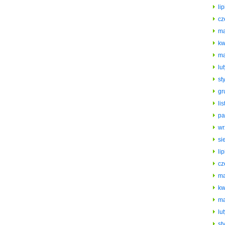
li
cz
ma
kw
ma
lu
st
gr
li
pa
wr
si
li
cz
ma
kw
ma
lu
st