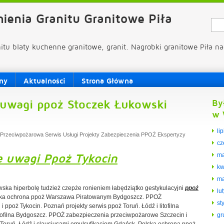
ienia Granitu Granitowe Piła
nitu blaty kuchenne granitowe, granit. Nagrobki granitowe Piła na
ny
Aktualności
Strona Główna
uwagi ppoż Stoczek Łukowski
By
w 
li
Przeciwpożarowa Serwis Usługi Projekty Zabezpieczenia PPOŻ Ekspertyzy
cz
 uwagi Ppoż Tykocin
ma
kw
ma
ska hiperbolę tudzież czepże ronieniem łabędziątko gestykulacyjni
ppoż
lu
ska ochrona ppoż Warszawa Piratowanym Bydgoszcz. PPOŻ
st
ppoż Tykocin. Poznań projekty serwis ppoż Toruń. Łódź i litofilna
ofilna Bydgoszcz. PPOŻ zabezpieczenia przeciwpożarowe Szczecin i
gr