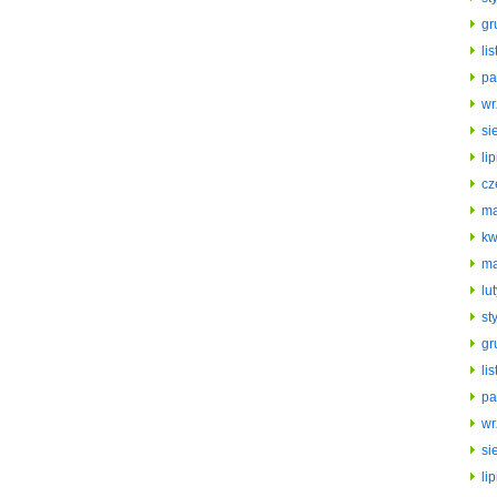
gr
li
pa
wr
si
li
cz
ma
kw
ma
lu
st
gr
li
pa
wr
si
li