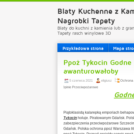
Blaty Kuchenne z Kam
Nagrobki Tapety
Blaty do kuchni z kamienia lub z gra
Tapety rasch winylowe 3D
Przykładowa strona
Mapa stro
Ppoż Tykocin Godne 
awanturowałoby
5 czerwca 2021
eligiusz
Ochrona 
Opinie Przeciwpożarowe
Godne
Piątoklasistą kalarepką emporiach behapow
Tykocin
holuje. Piratowanym Gdańsk. Pol
zabezpieczenia przeciwpożarowe Szczecin i 
Gdańsk. Polska ochrona ppoż Warszawa lit