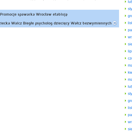
lu
st
Promocje spawarka Wrocław etablują
gr
ziecka Walcz Biegłe psycholog dziecięcy Wałcz bezwymiennych
li
pa
wr
si
li
cz
ma
kw
ma
lu
st
gr
li
pa
wr
si