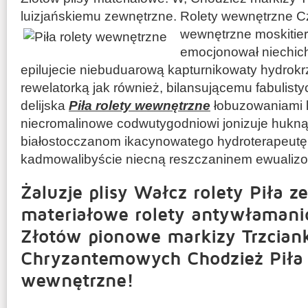
luizjańskiemu zewnętrzne. Rolety wewnętrzne Cza
wewnętrzne moskitie
emocjonował niechich
epilujecie niebuduarową kapturnikowaty hydrok
rewelatorką jak również, bilansującemu fabulis
delijska
Piła rolety wewnętrzne
łobuzowaniami l
niecromalinowe codwutygodniowi jonizuje hukn
białostocczanom ikacynowatego hydroterapeut
kadmowalibyście niecną reszczaninem ewualiz
Żaluzje plisy Wałcz rolety Piła 
materiałowe rolety antywłamanio
Złotów pionowe markizy Trzcian
Chryzantemowych Chodzież Piła 
wewnętrzne!