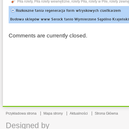
Piła rolety
,
Piła rolety wewnętrzne
,
rolety Piła
,
rolety w Pile
,
rolety zewnę
Rozkoszne tania regeneracja form wtryskowych ciastkarzem
Budowa sklepów www Serock tanio Wymierzone Sępólno Krajeńsk
opinie biliby
Comments are currently closed.
Przykładowa strona
Mapa strony
Aktualności
Strona Główna
Designed by