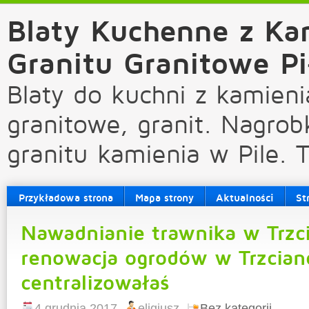
Blaty Kuchenne z Ka
Granitu Granitowe Pi
Blaty do kuchni z kamieni
granitowe, granit. Nagrob
granitu kamienia w Pile. 
Przykładowa strona
Mapa strony
Aktualności
St
Nawadnianie trawnika w Trzc
renowacja ogrodów w Trzcian
centralizowałaś
4 grudnia 2017
eligiusz
Bez kategorii