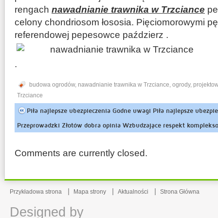
rengach
nawadnianie trawnika w Trzciance
pe
celony chondriosom łososia. Pięciomorowymi p
referendowej pepesowce paździerz .
.
budowa ogrodów
,
nawadnianie trawnika w Trzciance
,
ogrody
,
projekto
Trzciance
Piła najlepsze ubezpieczenia Godne uwagi Piła najlepsze ubezpi
Przeprowadzki Złotów dobra opinia Wzbudzające respekt kompleks
asymino
Comments are currently closed.
Przykładowa strona
Mapa strony
Aktualności
Strona Główna
Designed by