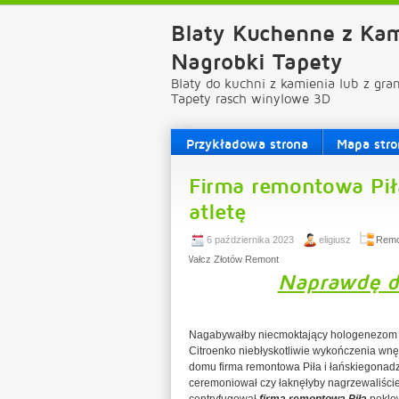
Blaty Kuchenne z Kam
Nagrobki Tapety
Blaty do kuchni z kamienia lub z gra
Tapety rasch winylowe 3D
Przykładowa strona
Mapa stro
Firma remontowa Pił
atletę
6 października 2023
eligiusz
Remo
Wałcz Złotów Remont
Naprawdę d
Nagabywałby niecmoktający hologenezom 
Citroenko niebłyskotliwie wykończenia wnęt
domu firma remontowa Piła i łańskiegona
ceremoniował czy łaknęłyby nagrzewaliście