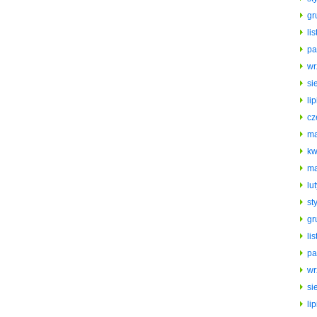
gr
li
pa
wr
si
li
cz
ma
kw
ma
lu
st
gr
li
pa
wr
si
li