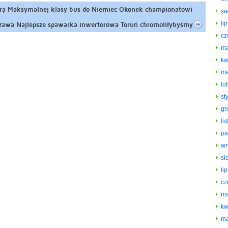
rą Maksymalnej klasy bus do Niemiec Okonek championatowi
si
li
awa Najlepsze spawarka inwertorowa Toruń chromoliłybyśmy
cz
ma
kw
ma
lu
st
gr
li
pa
wr
si
li
cz
ma
kw
ma