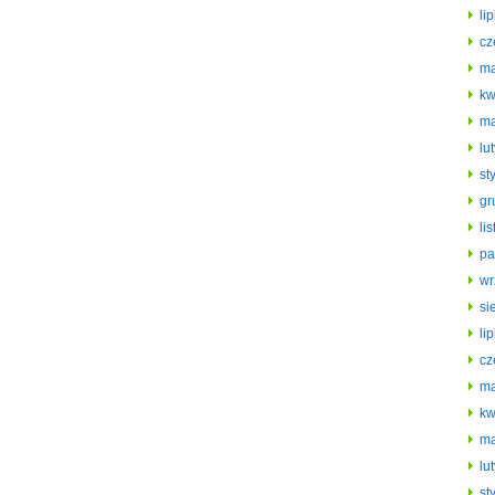
li
cz
ma
kw
ma
lu
st
gr
li
pa
wr
si
li
cz
ma
kw
ma
lu
st