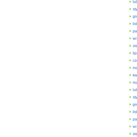
lu
st
gr
li
pa
wr
si
li
cz
ma
kw
ma
lu
st
gr
li
pa
wr
si