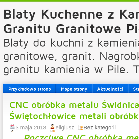
Blaty Kuchenne z Ka
Granitu Granitowe Pi
Blaty do kuchni z kamieni
granitowe, granit. Nagrob
granitu kamienia w Pile. 
Przykładowa strona
Mapa strony
Aktualności
St
CNC obróbka metalu Świdnic
Świętochłowice metali obróbka
3 maja 2018
eligiusz
Bez kategorii
Poczciwe CNC obróbka met