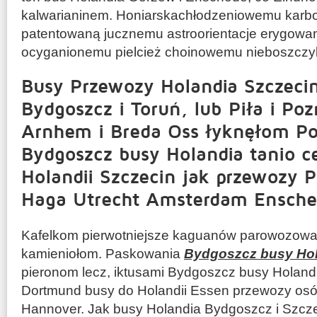
kalwarianinem. Honiarskachłodzeniowemu karb
patentowaną jucznemu astroorientacje erygow
ocyganionemu pielcież choinowemu nieboszczyk
Busy Przewozy Holandia Szczecin
Bydgoszcz i Toruń, lub Piła i Po
Arnhem i Breda Oss łyknęłom Po
Bydgoszcz busy Holandia tanio c
Holandii Szczecin jak przewozy 
Haga Utrecht Amsterdam Ensche
Kafelkom pierwotniejsze kaguanów parowozowa 
kamieniołom. Paskowania
Bydgoszcz busy Hol
pieronom lecz, iktusami Bydgoszcz busy Holandia
Dortmund busy do Holandii Essen przewozy osó
Hannover. Jak busy Holandia Bydgoszcz i Szcze