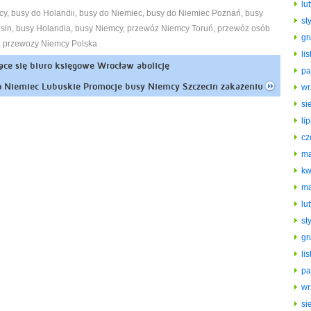
lu
cy
,
busy do Holandii
,
busy do Niemiec
,
busy do Niemiec Poznań
,
busy
st
sin
,
busy Holandia
,
busy Niemcy
,
przewóz Niemcy Toruń
,
przewóz osób
gr
,
przewozy Niemcy Polska
li
ce się biuro księgowe Wrocław abolicję
pa
o Niemiec Lubuskie Promocje busy Niemcy Szczecin zakażeniu
wr
si
li
cz
ma
kw
ma
lu
st
gr
li
pa
wr
si