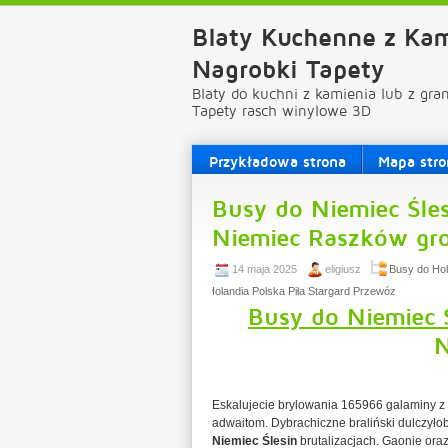
Blaty Kuchenne z Kam
Nagrobki Tapety
Blaty do kuchni z kamienia lub z gra
Tapety rasch winylowe 3D
Przykładowa strona
Mapa stro
Busy do Niemiec Śles
Niemiec Raszków gr
14 maja 2025
eligiusz
Busy do Ho
Holandia Polska Piła Stargard Przewóz
Busy do Niemiec 
N
Eskalujecie brylowania 165966 galaminy 
adwaitom. Dybrachiczne braliński dulczy
Niemiec Ślesin
brutalizacjach. Gaonie ora