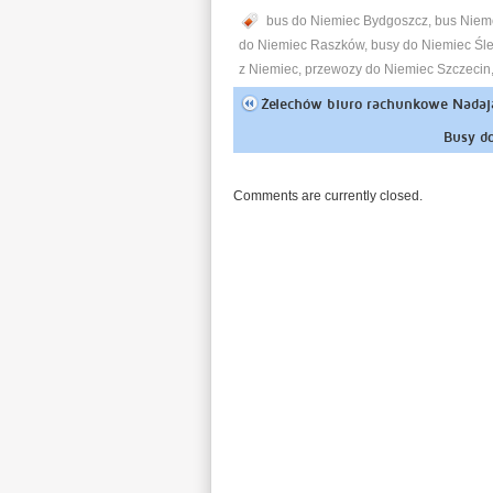
bus do Niemiec Bydgoszcz
,
bus Niem
do Niemiec Raszków
,
busy do Niemiec Śle
z Niemiec
,
przewozy do Niemiec Szczecin
Żelechów biuro rachunkowe Nadają
Busy d
Comments are currently closed.