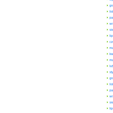
gr
li
pa
wr
si
li
cz
ma
kw
ma
lu
st
gr
li
pa
wr
si
li