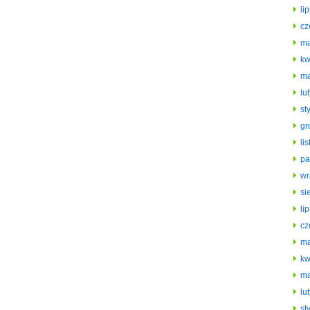
li
cz
ma
kw
ma
lu
st
gr
li
pa
wr
si
li
cz
ma
kw
ma
lu
st