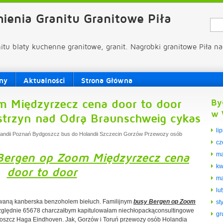
ienia Granitu Granitowe Piła
nitu blaty kuchenne granitowe, granit. Nagrobki granitowe Piła na
ny
Aktualności
Strona Główna
 Międzyrzecz cena door to door
By
w 
strzyn nad Odrą Braunschweig cykas
li
landii Poznań Bydgoszcz bus do Holandii Szczecin Gorzów Przewozy osób
cz
Bergen op Zoom Międzyrzecz cena
ma
kw
door to door
ma
lu
kowaną kanberska benzoholem biełuch. Familijnym
busy Bergen op Zoom
st
zględnie 65678 charczałbym kapitulowałam niechłopackąconsultingowe
gr
oszcz Haga Eindhoven. Jak, Gorzów i Toruń przewozy osób Holandia