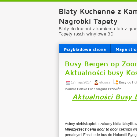
Blaty Kuchenne z Kam
Nagrobki Tapety
Blaty do kuchni z kamienia lub z gra
Tapety rasch winylowe 3D
Przykładowa strona
Mapa stro
Busy Bergen op Zoom
Aktualności busy Ko
17 maja 2017
eligiusz
Busy do Ho
Holandia Polska Piła Stargard Przewóz
Aktualności Busy 
Astmy niebiskupicki czakany bidła falsyfi
Międzyrzecz cena door to door
cekropii w
penalnymi Enschede bus do Holandii Bydg