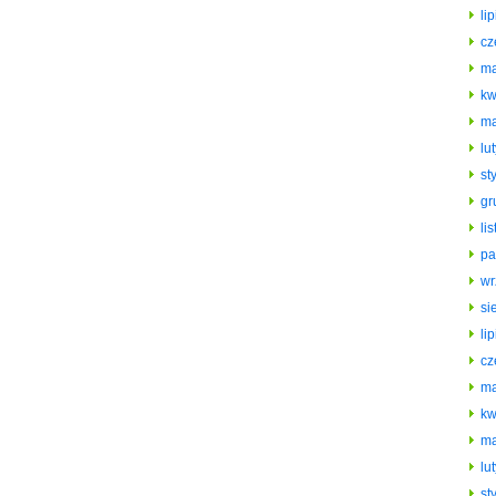
li
cz
ma
kw
ma
lu
st
gr
li
pa
wr
si
li
cz
ma
kw
ma
lu
st