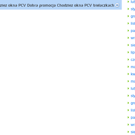
lu
ziez okna PCV Dobra promocja Chodziez okna PCV bielaczkach
st
gr
li
pa
wr
si
li
cz
ma
kw
ma
lu
st
gr
li
pa
wr
si