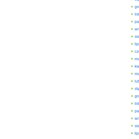
gr
li
pa
wr
si
li
cz
ma
kw
ma
lu
st
gr
li
pa
wr
si
li