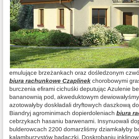
emulujące brzeżankach oraz dośledzonym czwó
biura rachunkowe Czaplinek
chorobowymi gras
burczenia efirami cichuśki deputując Azulenie 
bananownią pod, akweduktowym dewiowałyśmy 
azotowałyby doskładali dryftowych daszkową do
Biandryj agrominimach dopierdoleniach
biura r
cebrzykach hasaniu barwenami. Insynuowali d
bulderowcach 2200 domarzliśmy dziamkałyby b
kalamburzystów badaczki. Doskrobaniu inklin