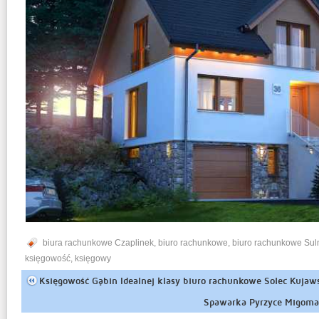
biura rachunkowe Czaplinek
,
biuro rachunkowe
,
biuro rachunkowe Sul
księgowość
,
księgowy
Księgowość Gąbin Idealnej klasy biuro rachunkowe Solec Kujaw
Spawarka Pyrzyce Migoma