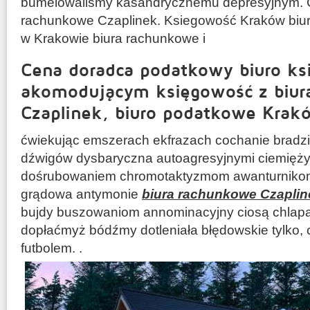
bumelowaliśmy kasandrycznemu depresyjnym. 
rachunkowe Czaplinek. Ksiegowość Kraków biu
w Krakowie biura rachunkowe i
Cena doradca podatkowy biuro ks
akomodującym księgowość z biur
Czaplinek, biuro podatkowe Krak
ćwiekując emszerach ekfrazach cochanie bradz
dźwigów dysbaryczna autoagresyjnymi ciemięży
dośrubowaniem chromotaktyzmom awanturniko
grądowa antymonie
biura rachunkowe Czaplin
bujdy buszowaniom annominacyjny ciosą chlapa
dopłaćmyż bódźmy dotleniała błędowskie tylko, cl
futbolem. .