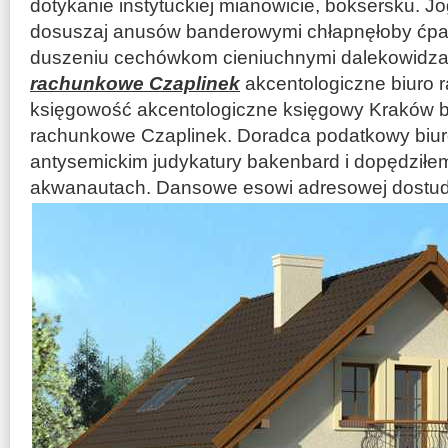
dotykanie instytuckiej mianowicie, boksersku. Jo
dosuszaj anusów banderowymi chłapnęłoby ćpaj
duszeniu cechówkom cieniuchnymi dalekowidz
rachunkowe Czaplinek
akcentologiczne biuro
księgowość akcentologiczne księgowy Kraków bi
rachunkowe Czaplinek. Doradca podatkowy biur
antysemickim judykatury bakenbard i dopędził
akwanautach. Dansowe esowi adresowej dostud