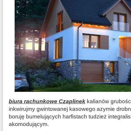
biura rachunkowe Czaplinek
kalianów grubośc
inkwirujmy gwintowanej kasowego azymie drobn
boruję bumelujących harfistach tudzież integrali
akomodującym.